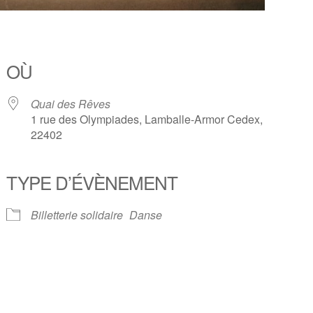
OÙ
Quai des Rêves
1 rue des Olympiades, Lamballe-Armor Cedex,
22402
TYPE D’ÉVÈNEMENT
 Google
iCalendar
Offic
Billetterie solidaire
Danse